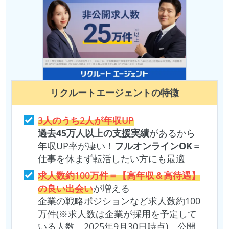
リクルートエージェント
の特徴
3人のうち2人が年収UP
過去45万人以上の支援実績
があるから
年収UP率が凄い！
フルオンラインOK
＝
仕事を休まず転活したい方にも最適
求人数約100万件＝【高年収＆高待遇】
の良い出会い
が増える
企業の戦略ポジションなど求人数約100
万件(※求人数は企業が採用を予定して
いる人数 2025年9月30日時点)。公開