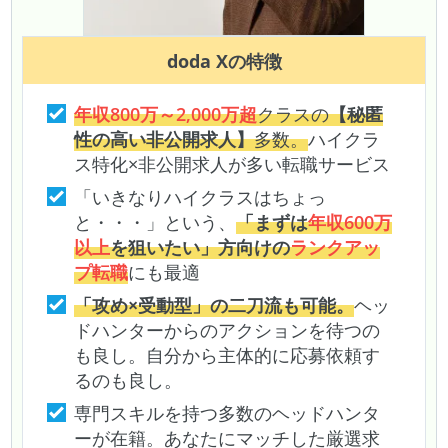
doda X
の特徴
年収800万～2,000万超
クラスの
【秘匿
性の高い非公開求人】
多数。
ハイクラ
ス特化×非公開求人が多い転職サービス
「いきなりハイクラスはちょっ
と・・・」という、
「まずは
年収600万
以上
を狙いたい」方向けの
ランクアッ
プ転職
にも最適
「攻め×受動型」の二刀流も可能。
ヘッ
ドハンターからのアクションを待つの
も良し。自分から主体的に応募依頼す
るのも良し。
専門スキルを持つ多数のヘッドハンタ
ーが在籍。あなたにマッチした厳選求