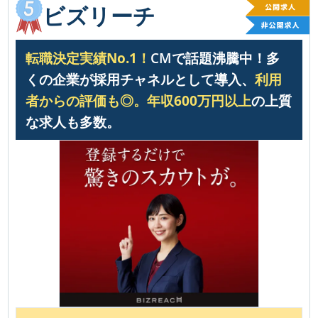
ビズリーチ
転職決定実績No.1！
CMで話題沸騰中！多
くの企業が採用チャネルとして導入、
利用
者からの評価も◎。
年収600万円以上
の上質
な求人も多数。