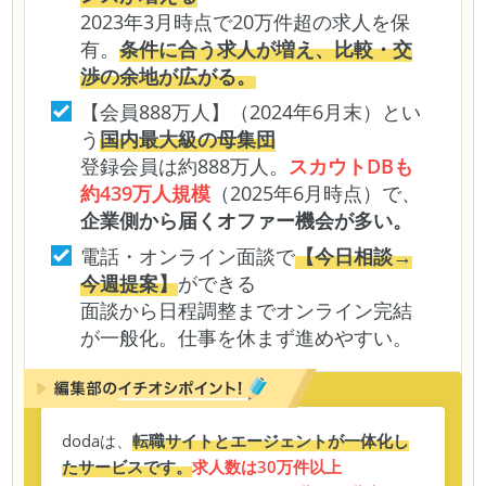
2023年3月時点で20万件超の求人を保
有。
条件に合う求人が増え、比較・交
渉の余地が広がる。
【会員888万人】（2024年6月末）とい
う
国内最大級の母集団
登録会員は約888万人。
スカウトDBも
約439万人規模
（2025年6月時点）で、
企業側から届くオファー機会が多い。
電話・オンライン面談で
【今日相談→
今週提案】
ができる
面談から日程調整までオンライン完結
が一般化。仕事を休まず進めやすい。
dodaは、
転職サイトとエージェントが一体化し
たサービスです。
求人数は30万件以上