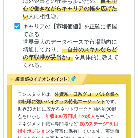
海外企業との仕事も多いため、
自宅中
心で働きながらキャリアの幅を広げた
い
人に相性◎。
キャリアの
【市場価値】
を正確に把握
できる
世界最大のデータベースで市場動向に
精通しており、
「自分のスキルならど
の年収帯が妥当か」
を具体的に教えて
くれる。
ランスタッドは、
外資系・日系グローバル企業へ
の転職に強いハイクラス特化エージェント
です。
世界39カ国に広がるネットワークと国内約90拠
点をいかし、
年収800万円以上の求人
を中心に、
マネジメント職や専門職など
“次のステージ”を目
指すポジション
を豊富に保有しています。英語面