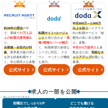
年収800万～2,000万
約38年の歴史
の中
以上を狙う
ハイクラス
で、累積で
37万人以
転職サイト×エージェ
向け転職サービス「秘
上の転職支援実績
あ
ント
を掛け合わせ！
業
匿性の高い非公開求
り。
種×職種カバーが幅広
人」多数。
全業種・全世代が対
く、転職希望の多様な
年収600万超求人
も多
象
。業界最大級の求人
ニーズに対応。 スカ
数あるため、
気軽なキ
を誇る鉄板転職サイ
ウト、マッチング機能
ャリアアップ
転職にも
ト。非公開求人も多数
も強力。
最適。
公式サイト
公式サイト
公式サイト
求人の一部を公開
→ 右にスクロールできます。
前職比でしっかりUP
どこでも働ける