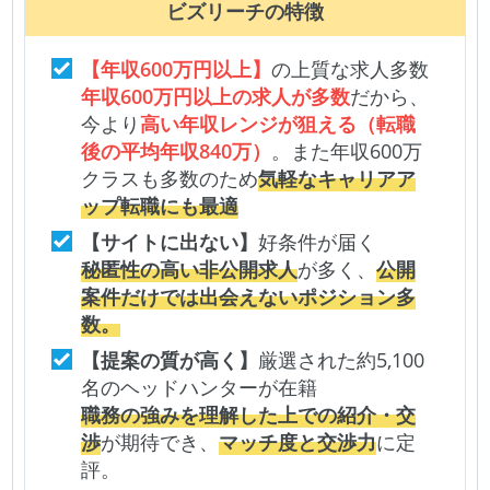
ビズリーチ
の特徴
【年収600万円以上】
の上質な求人多数
年収600万円以上の求人が多数
だから、
今より
高い年収レンジが狙える（転職
後の平均年収840万）
。また年収600万
クラスも多数のため
気軽なキャリアア
ップ転職にも最適
【サイトに出ない】
好条件が届く
秘匿性の高い非公開求人
が多く、
公開
案件だけでは出会えないポジション多
数。
【提案の質が高く】
厳選された約5,100
名のヘッドハンターが在籍
職務の強みを理解した上での紹介・交
渉
が期待でき、
マッチ度と交渉力
に定
評。