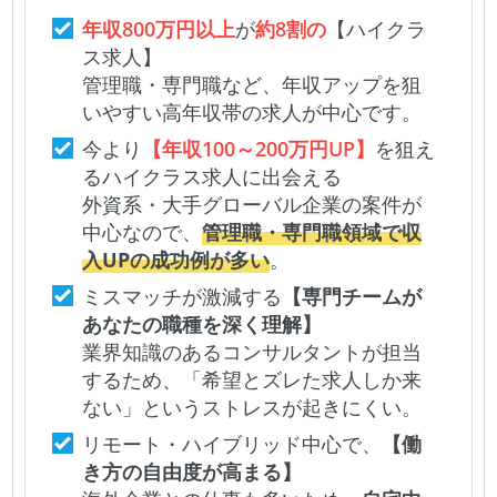
年収800万円以上
が
約8割の
【ハイクラ
ス求人】
管理職・専門職など、年収アップを狙
いやすい高年収帯の求人が中心です。
今より
【年収100～200万円UP】
を狙え
るハイクラス求人に出会える
外資系・大手グローバル企業の案件が
中心なので、
管理職・専門職領域で収
入UPの成功例が多い
。
ミスマッチが激減する
【専門チームが
あなたの職種を深く理解】
業界知識のあるコンサルタントが担当
するため、「希望とズレた求人しか来
ない」というストレスが起きにくい。
リモート・ハイブリッド中心で、
【働
き方の自由度が高まる】