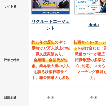
サイト名
リクルートエージェ
doda
ント
約38年の歴史
の中で、
転職サイト×エー
累積で
37万人以上の転
ト
を掛け合わせ！
職支援実績
あり。
職種カバーが幅広
全業種・全世代が対
転職希望の多様な
評価と特徴
象
。業界最大級の求人
ズに対応。 スカウ
を誇る鉄板転職サイ
マッチング機能
ト。非公開求人も多数
力。
全国
全国
対応地域