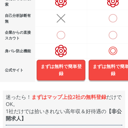
索
自己分析診断有
無
企業からの直接
スカウト
身バレ防止機能
まずは無料で簡単登
まずは無料で簡
公式サイト
録
録
迷ったら！
まずはマップ上位2社の無料登録
だけで
OK。
1社だけでは拾いきれない高年収＆好待遇の
【非公
開求人】