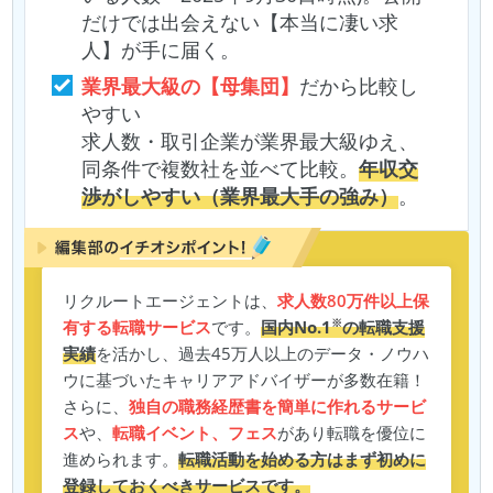
だけでは出会えない【本当に凄い求
人】が手に届く。
業界最大級の【母集団】
だから比較し
やすい
求人数・取引企業が業界最大級ゆえ、
同条件で複数社を並べて比較。
年収交
渉がしやすい（業界最大手の強み）
。
リクルートエージェントは、
求人数80万件以上保
※
有する転職サービス
です。
国内No.1
の転職支援
実績
を活かし、過去45万人以上のデータ・ノウハ
ウに基づいたキャリアアドバイザーが多数在籍！
さらに、
独自の職務経歴書を簡単に作れるサービ
ス
や、
転職イベント、フェス
があり転職を優位に
進められます。
転職活動を始める方はまず初めに
登録しておくべきサービスです。