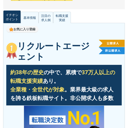
イチオシ
注目の
転職支援
基本情報
ポイント
求人例
実績
お気に入り登録
リクルートエージ
ェント
約38年の歴史
の中で、累積で
37万人以上の
転職支援実績
あり。
全業種・全世代が対象
。業界最大級の求人
を誇る鉄板転職サイト。非公開求人も多数