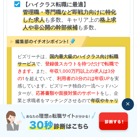
【ハイクラス転職に最適】
管理職・専門職など即戦力向けに特化
した求人
も多数。キャリア上の
格上求
人や非公開の幹部候補
も多数。
ビズリーチは、
国内最大級のハイクラス向け転職
サービス
で、
登録後スカウトを待つだけで転職で
きます。
また、
年収1,000万円以上の求人は3分
の1
を超えていて、
利用者の3分の2は年収UP
を実
感しています。ビズリーチ独自の一流ヘッドハン
ターが、
応募書類や面接対策のサポート
をし、企
業と求職者をマッチングさせるので
年収やキャリ
×
アを上げたい人は必ず登録しているサービスで
す。
ビズリーチ
の