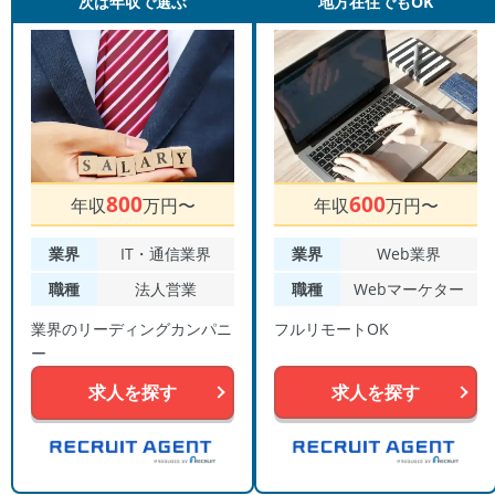
次は年収で選ぶ
地方在住でもOK
800
600
年収
万円〜
年収
万円〜
業界
IT・通信業界
業界
Web業界
職種
法人営業
職種
Webマーケター
業界のリーディングカンパニ
フルリモートOK
ー
求人を探す
求人を探す