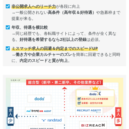
非公開求人へのリーチ力
が各段に向上
→一般公開されない
高条件（高年収＆好待遇）
や急募枠まで
提案が来る。
年収、待遇を横比較
→同じ経歴でも、各転職サイトによって、条件が全く異な
る。
好待遇を希望するなら2社以上の登録
は必須。
ミスマッチ求人の回避＆内定までのスピードUP
→
働き方や企業カルチャーのズレ
を簡単に回避できると同時
に、
内定のスピードと質が向上
。