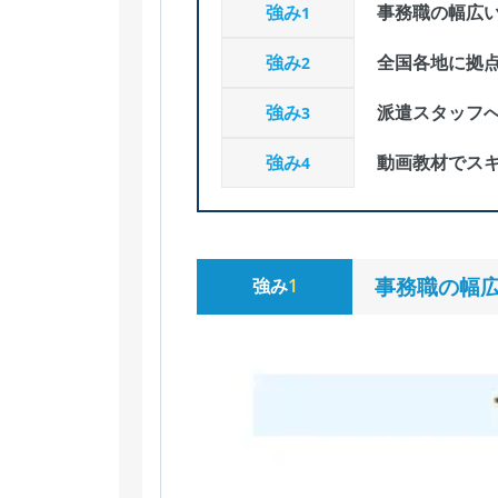
強み
事務職の幅広
1
強み
全国各地に拠
2
強み
派遣スタッフ
3
強み
動画教材でス
4
事務職の幅
強み
1