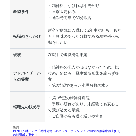
・精神科、なければ小児分野
希望条件
・日曜固定休み
・通勤時間車で30分以内
新卒で病院に入職して2年半が経ち、もと
転職のきっかけ
もと興味のあった分野である精神科へ転
職をしたい
現状
在職中で退職時期未定
・精神科の求人がほぼなかったため、比
アドバイザーか
較のためにも一旦事業所形態を絞らず提
らの提案
案
・第2希望であった小児分野の求人
・第1希望の精神科病院
・手厚い研修があり、未経験でも安心し
転職先の決め手
て飛び込める環境
・ご自宅からも近く通いやすさ
出典：
PT/OT人材バンク「精神分野へのキャリアチェンジ！-沖縄県の作業療法士(OT)
の転職成功事例-」