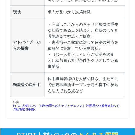
現状
求人が見つかり次第転職
・今回はこれからのキャリア形成に重要
な転職である点を踏まえ、病院のほか介
護施設まで幅広くご提案。
アドバイザーか
・患者様やご家族に対して個別の対応を
らの提案
積極的に実施している事業所。
・（お一人暮らしというご状況を踏ま
え）給与面も希望条件をクリアしている
事業所。
採用担当者様のお人柄の良さ、また直近
転職先の決め手
で新規事業所オープン予定の将来性があ
る法人である点など
出典：
PT/OT人材バンク「精神分野へのキャリアチェンジ！-沖縄県の作業療法士(OT)
の転職成功事例-」