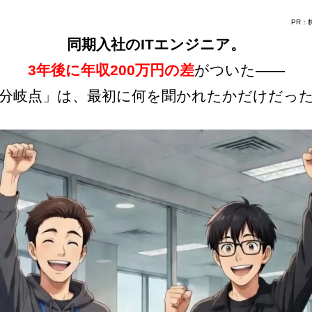
PR：株
同期入社のITエンジニア。
3年後に年収200万円の差
がついた——
分岐点」は、最初に何を聞かれたかだけだっ