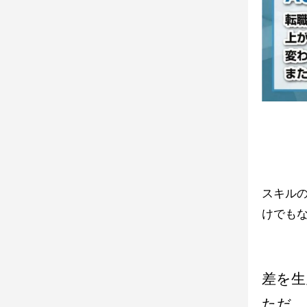
スキル
けでも
差を生
ただ、