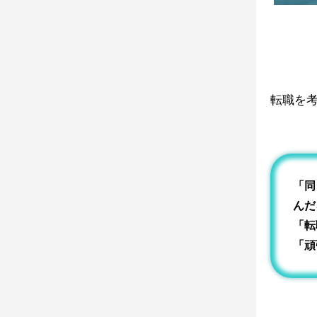
転職を
「同
んだ
「転
「頑