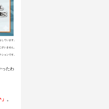
をしています。
ございません。
クションです。
かったわ
か」
。