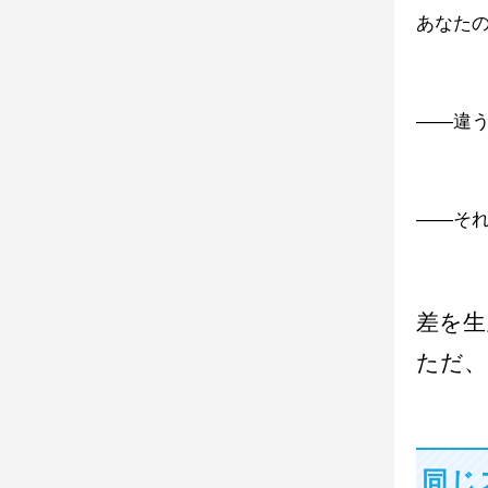
あなた
——違
——そ
差を生
ただ、
同じ