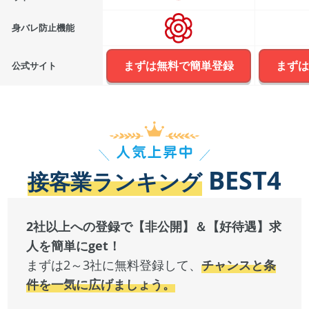
身バレ防止機能
まずは無料で簡単登録
まずは
公式サイト
BEST4
接客業ランキング
2社以上への登録で【非公開】＆【好待遇】求
人を簡単にget！
まずは2～3社に無料登録して、
チャンスと条
件を一気に広げましょう。