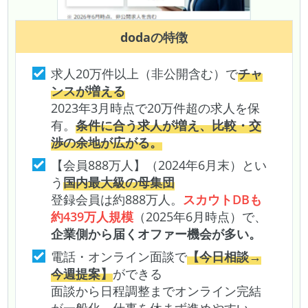
doda
の特徴
求人20万件以上（非公開含む）で
チャ
ンスが増える
2023年3月時点で20万件超の求人を保
有。
条件に合う求人が増え、比較・交
渉の余地が広がる。
【会員888万人】（2024年6月末）とい
う
国内最大級の母集団
登録会員は約888万人。
スカウトDBも
約439万人規模
（2025年6月時点）で、
企業側から届くオファー機会が多い。
電話・オンライン面談で
【今日相談→
今週提案】
ができる
面談から日程調整までオンライン完結