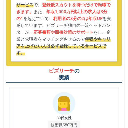
サービス
で、
登録後スカウトを待つだけで転職で
きます。
また、
年収1,000万円以上の求人は3分
の1
を超えていて、
利用者の3分の2は年収UP
を実
感しています。ビズリーチ独自の一流ヘッドハン
ターが、
応募書類や面接対策のサポート
をし、企
業と求職者をマッチングさせるので
年収やキャリ
アを上げたい人は必ず登録しているサービスで
す。
ビズリーチ
の
実績
30代女性
技術職680万円