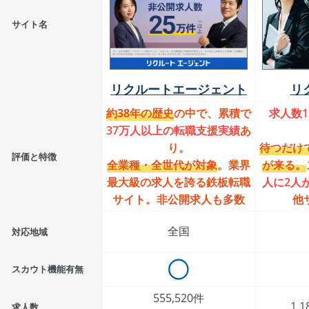
サイト名
リクルートエージェント
リ
約38年の歴史
の中で、累積で
求人数1
37万人以上の転職支援実績
あ
り。
待つだけ
評価と特徴
全業種・全世代が対象
。業界
が来る。
最大級の求人を誇る鉄板転職
人に2人
サイト。非公開求人も多数
他
全国
対応地域
スカウト機能有無
555,520件
1,
求人数