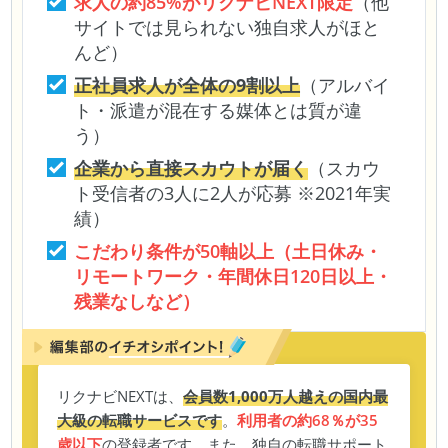
求人の約85%がリクナビNEXT限定
（他
サイトでは見られない独自求人がほと
んど）
正社員求人が全体の9割以上
（アルバイ
ト・派遣が混在する媒体とは質が違
う）
企業から直接スカウトが届く
（スカウ
ト受信者の3人に2人が応募 ※2021年実
績）
こだわり条件が50軸以上（土日休み・
リモートワーク・年間休日120日以上・
残業なしなど）
リクナビNEXTは、
会員数1,000万人越えの国内最
大級の転職サービスです
。
利用者の約68％が35
歳以下
の登録者です。また、独自の転職サポート