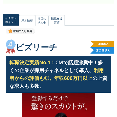
イチオシ
注目の
転職支援
基本情報
ポイント
求人例
実績
お気に入り登録
ビズリーチ
転職決定実績No.1！
CMで話題沸騰中！多
くの企業が採用チャネルとして導入、
利用
者からの評価も◎。
年収600万円以上
の上質
な求人も多数。