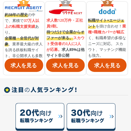
約38年の歴史
の中
求人数120万件・正社
転職サイト×エージェ
で、累積で
37万人以
員9割。
ント
を掛け合わせ！
業
上の転職支援実績
あ
待つだけで企業からオ
種×職種カバーが幅広
り。
ファーが来る。
スカウ
く、転職希望の多様な
全業種・全世代が対
ト受信者の3人に2人
ニーズに対応。 スカ
象
。業界最大級の求人
が応募。
求人85%は他
ウト、マッチング機能
を誇る鉄板転職サイ
サイト非公開
も強力。
ト。非公開求人も多数
求人を見る
求人を見る
求人を見る