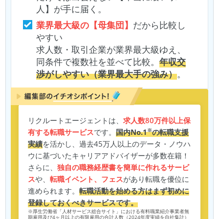
人】が手に届く。
業界最大級の【母集団】
だから比較し
やすい
求人数・取引企業が業界最大級ゆえ、
同条件で複数社を並べて比較。
年収交
渉がしやすい（業界最大手の強み）
。
リクルートエージェントは、
求人数80万件以上保
※
有する転職サービス
です。
国内No.1
の転職支援
実績
を活かし、過去45万人以上のデータ・ノウハ
ウに基づいたキャリアアドバイザーが多数在籍！
さらに、
独自の職務経歴書を簡単に作れるサービ
ス
や、
転職イベント、フェス
があり転職を優位に
進められます。
転職活動を始める方はまず初めに
登録しておくべきサービスです。
※厚生労働省「人材サービス総合サイト」における有料職業紹介事業者無
期雇用及び4ヶ月以上の有限雇用の合計人数（2024年度実績を自社集計）