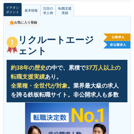
イチオシ
注目の
転職支援
基本情報
ポイント
求人例
実績
お気に入り登録
リクルートエージ
ェント
約38年の歴史
の中で、累積で
37万人以上の
転職支援実績
あり。
全業種・全世代が対象
。業界最大級の求人
を誇る鉄板転職サイト。非公開求人も多数