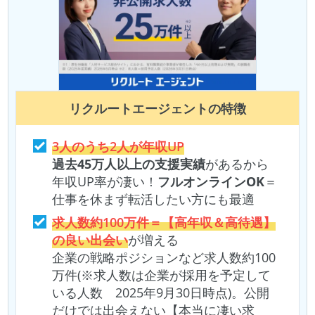
リクルートエージェント
の特徴
3人のうち2人が年収UP
過去45万人以上の支援実績
があるから
年収UP率が凄い！
フルオンラインOK
＝
仕事を休まず転活したい方にも最適
求人数約100万件＝【高年収＆高待遇】
の良い出会い
が増える
企業の戦略ポジションなど求人数約100
万件(※求人数は企業が採用を予定して
いる人数 2025年9月30日時点)。公開
だけでは出会えない【本当に凄い求