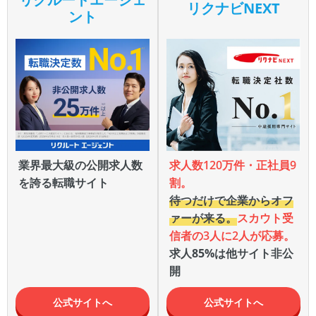
リクナビNEXT
ント
業界最大級の公開求人数
求人数120万件・正社員9
を誇る転職サイト
割。
待つだけで企業からオフ
ァーが来る。
スカウト受
信者の3人に2人が応募。
求人85%は他サイト非公
開
公式サイトへ
公式サイトへ