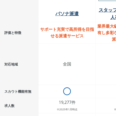
スタッ
パソナ派遣
人
業界最大
サポート充実で高所得を目指
有し多彩
評価と特徴
せる派遣サービス
派
全国
対応地域
スカウト機能有無
19,277件
求人数
※2025年1月時点
※