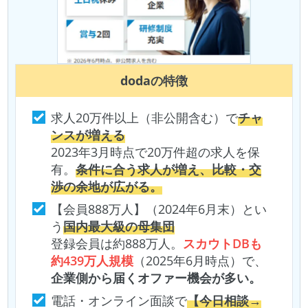
doda
の特徴
求人20万件以上（非公開含む）で
チャ
ンスが増える
2023年3月時点で20万件超の求人を保
有。
条件に合う求人が増え、比較・交
渉の余地が広がる。
【会員888万人】（2024年6月末）とい
う
国内最大級の母集団
登録会員は約888万人。
スカウトDBも
約439万人規模
（2025年6月時点）で、
企業側から届くオファー機会が多い。
電話・オンライン面談で
【今日相談→