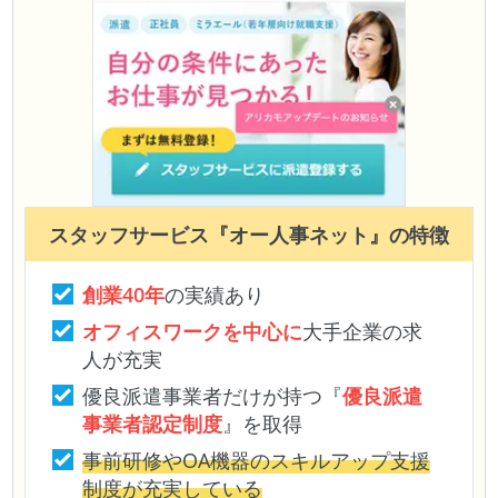
スタッフサービス『オー人事ネット』
の特徴
創業40年
の実績あり
オフィスワークを中心に
大手企業の求
人が充実
優良派遣事業者だけが持つ『
優良派遣
事業者認定制度
』を取得
事前研修やOA機器のスキルアップ支援
制度が充実している