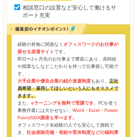
相談窓口の設置など安心して働けるサ
ポート充実
経験の有無に関係なく
オフィスワークのお仕事が
探せる派遣サイト
です。
即日〜2ヶ月先のお仕事まで豊富にあり、高時給
や残業なしなどこだわりを持って仕事探し可能で
す。
大手企業や優良企業の紹介派遣制度
もあり、
正社
員希望・雇用してほしいという人にもオススメで
きます。
また、
eラーニングを無料で受講でき
、PCを使う
事務作業には欠かせない、
Word・Excel・Power
PointのOA講座も学べます。
オフィスワーク未経験の人でも安心して挑戦で
き、
社会保険完備・有給や育休制度などの福利厚