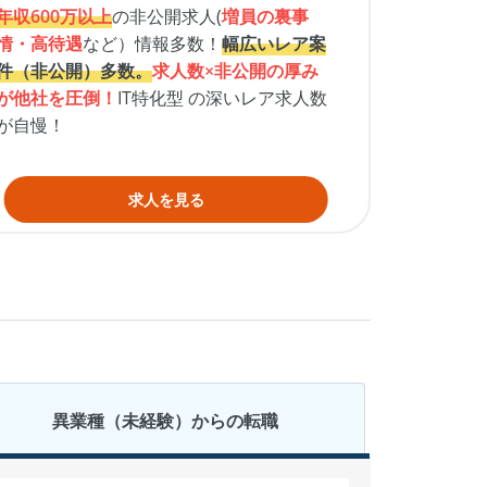
年収600万以上
の非公開求人(
増員の裏事
情・高待遇
など）情報多数！
幅広いレア案
件（非公開）多数。
求人数×非公開の厚み
が他社を圧倒！
IT特化型 の深いレア求人数
が自慢！
求人を見る
異業種（未経験）
からの転職