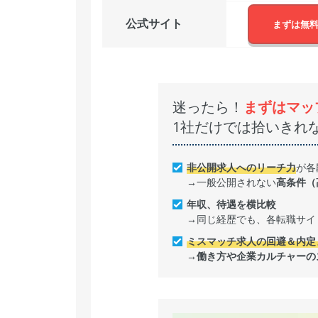
公式サイト
まずは無
迷ったら！
まずはマッ
1社だけでは拾いきれ
非公開求人へのリーチ力
が各
→一般公開されない
高条件（
年収、待遇を横比較
→同じ経歴でも、各転職サイ
ミスマッチ求人の回避＆内定
→
働き方や企業カルチャーの