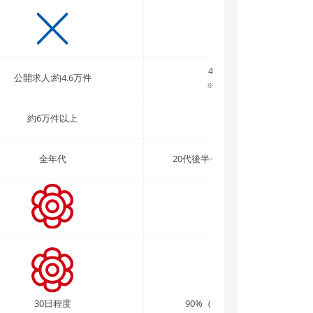
45,000件以上
公開求人:約4.6万件
※2025年9月時点
約6万件以上
非公開
全年代
20代後半~40代前半エンジニア
30日程度
90%（初回紹介求人で）