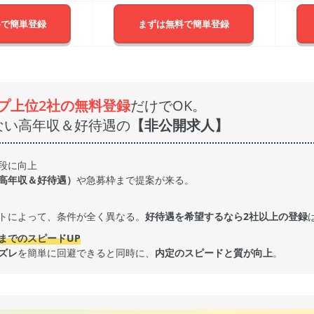
料で簡単登録
まずは無料で簡単登録
プ上位2社の無料登録
だけでOK。
ない高年収＆好待遇の
【非公開求人】
段に向上
高年収＆好待遇）
や急募枠まで提案が来る。
トによって、条件が全く異なる。
好待遇を希望するなら2社以上の登録
までのスピードUP
ズレ
を簡単に回避できると同時に、
内定のスピードと質が向上
。