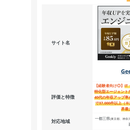
サイト名
Ge
【経験者向け◎】
I
特化型エージェント
評価と特徴
40代の年収アップ
で37,000件以上（
界最
一都三県
(東京都、神奈
対応地域