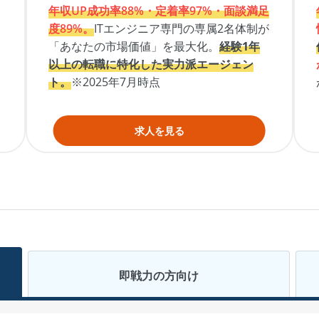
年収UP成功率88%・定着率97%・面談満足
度89%。
ITエンジニア専門の専属2名体制が
「あなたの市場価値」を最大化。
経験1年
以上の転職に特化した実力派エージェン
ト。
※2025年7月時点
求人を見る
即戦力
の方向け