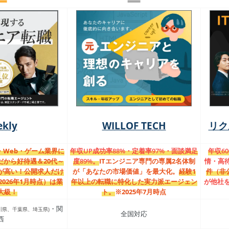
ekly
WILLOF TECH
リク
T・Web・ゲーム業界に
年収UP成功率88%・定着率97%・面談満足
年収6
だから好待遇＆20代～
度89%。
ITエンジニア専門の専属2名体制
情・高
率が高い！公開求人だけ
が「あなたの市場価値」を最大化。
経験1
件（非
※2026年1月時点）は業
年以上の転職に特化した実力派エージェン
が他社
大級！
ト。
※2025年7月時点
・関
川県、千葉県、埼玉県)
全国対応
西