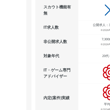
スカウト機能有
無
公開求人：3
IT求人数
※202
7,3
非公開求人数
※202
対象年代
20代
IT・ゲーム専門
アドバイザー
内定(案件)実績
平均
※202