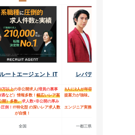
ルートエージェント IT
レバテックキャリア
00万以上
の非公開求人(
増員の裏事
3人に2人が年収70万円UP！
高待遇の求
待遇
など）情報多数！
幅広いレア案
提案力が強味。IT専門アドバイザーが多
公開）多数。
求人数×非公開の厚み
在籍。
を圧倒！
IT特化型 の深いレア求人数
エンジニア実務経験者限定の特化型エー
が自慢！
ェント
全国
一都三県、関西、東海、福岡