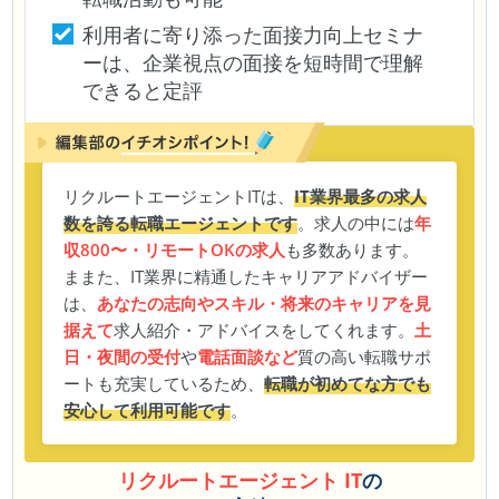
利用者に寄り添った面接力向上セミナ
ーは、企業視点の面接を短時間で理解
できると定評
リクルートエージェントITは、
IT業界最多の求人
数を誇る転職エージェントです
。求人の中には
年
収800〜・リモートOKの求人
も多数あります。
ままた、IT業界に精通したキャリアアドバイザー
は、
あなたの志向やスキル・将来のキャリアを見
据えて
求人紹介・アドバイスをしてくれます。
土
日・夜間の受付
や
電話面談など
質の高い転職サポ
ートも充実しているため、
転職が初めてな方でも
安心して利用可能です
。
リクルートエージェント IT
の