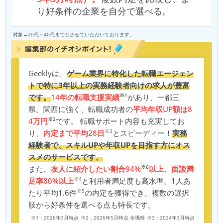
り好条件の企業を自分で選べる。
対象→20代～40代までとさせていただいております。
Geeklyは、
ゲーム業界に特化した転職エージェン
トで特に3年以上の実務経験者向けの求人が豊富
※1
です。
14年の転職支援実績
があり、一都三
県、関西に強く、転職成功者の
平均年収UP額は8
※2
4万円
です。 転職サポート内容も充実してお
※3
り、
内定まで平均28日
とスピーディー！
実務
経験者で、スキルUPや年収UPを目指す方にオス
スメのサービスです。
※6
また、
友人に紹介したい割合94%
以上、面談満
※4
足率80%以上
と利用者満足度も高水準。1人あ
※5
たり平均1.6件
の内定を獲得でき、複数の選択
肢から好条件を選べる点も特長です。
※1：2026年3月時点
※2：2026年5月時点 全職種
※3：2024年3月時点