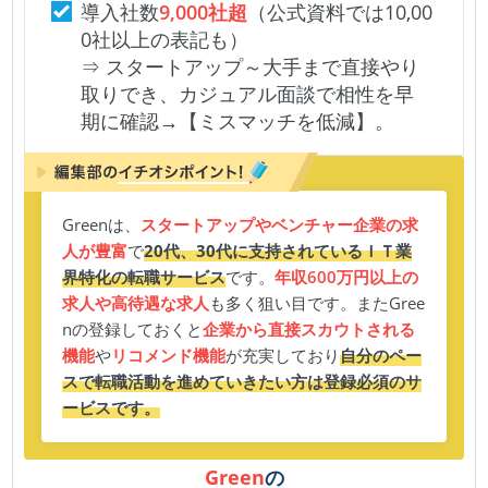
導入社数
9,000社超
（公式資料では10,00
0社以上の表記も）
⇒ スタートアップ～大手まで直接やり
取りでき、カジュアル面談で相性を早
期に確認→【ミスマッチを低減】。
Greenは、
スタートアップやベンチャー企業の求
人が豊富
で
20代、30代に支持されているＩＴ業
界特化の転職サービス
です。
年収600万円以上の
求人や高待遇な求人
も多く狙い目です。またGree
nの登録しておくと
企業から直接スカウトされる
機能
や
リコメンド機能
が充実しており
自分のペー
スで転職活動を進めていきたい方は登録必須のサ
ービスです。
Green
の