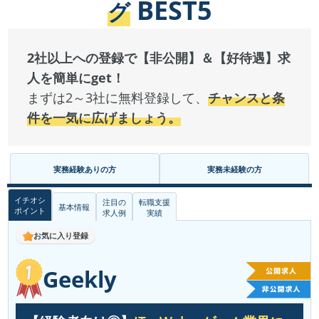
BEST5
グ
2社以上への登録で【非公開】＆【好待遇】求
人を簡単にget！
まずは2～3社に無料登録して、
チャンスと条
件を一気に広げましょう。
実務経験ありの方
実務未経験の方
イチオシ
注目の
転職支援
基本情報
ポイント
求人例
実績
お気に入り登録
Geekly