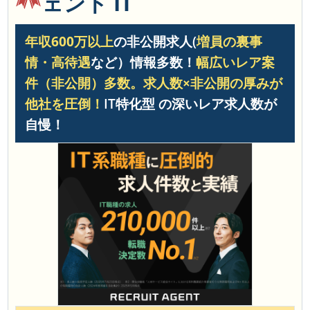
ェント IT
年収600万以上
の非公開求人(
増員の裏事
情・高待遇
など）情報多数！
幅広いレア案
件（非公開）多数。
求人数×非公開の厚みが
他社を圧倒！
IT特化型 の深いレア求人数が
自慢！