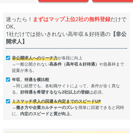
迷ったら！
まずはマップ上位2社の無料登録
だけで
OK。
1社だけでは拾いきれない高年収＆好待遇の
【非公
開求人】
非公開求人へのリーチ力
が各段に向上
→一般公開されない
高条件（高年収＆好待遇）
や急募枠まで
提案が来る。
年収、待遇を横比較
→同じ経歴でも、各転職サイトによって、条件が全く異な
る。
好待遇を希望するなら2社以上の登録
は必須。
ミスマッチ求人の回避＆内定までのスピードUP
→
働き方や企業カルチャーのズレ
を簡単に回避できると同時
に、
内定のスピードと質が向上
。