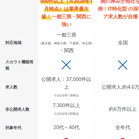
000件以上（※2026年1
開の厚みが他社
月時点）は業界最大
倒！
IT特化型 の
級！
一都三県・関西に
ア求人数が自慢
強い
一都三県
全国
対応地域
(東京都、神奈川県、千葉県、埼玉県)
・関西
スカウト機能有
無
公開求人：37,000件以
上
公開求人:約4.6
求人数
※2026年1月時点
7,300件以上
約6万件以上
非公開求人数
※2026年3月時点
20代～40代
全年代
対象年代