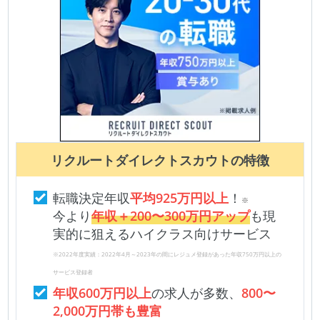
リクルートダイレクトスカウト
の特徴
転職決定年収
平均925万円以上
！
※
今より
年収＋200〜300万円アップ
も現
実的に狙えるハイクラス向けサービス
※2022年度実績：2022年4月～2023年の間にレジュメ登録があった年収750万円以上の
サービス登録者
年収600万円以上
の求人が多数、
800〜
2,000万円帯も豊富