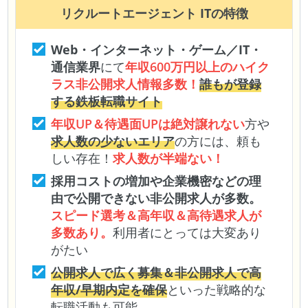
リクルートエージェント IT
の特徴
Web・インターネット・ゲーム／IT・
通信業界
にて
年収600万円以上のハイク
ラス非公開求人情報多数！
誰もが登録
する鉄板転職サイト
年収UP＆待遇面UPは絶対譲れない
方や
求人数の少ないエリア
の方には、頼も
しい存在！
求人数が半端ない！
採用コストの増加や企業機密などの理
由で公開できない非公開求人が多数。
スピード選考＆高年収＆高待遇求人が
多数あり。
利用者にとっては大変あり
がたい
公開求人で広く募集＆非公開求人で高
年収/早期内定を確保
といった戦略的な
転職活動も可能