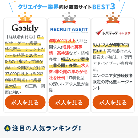
【経験者向け◎】
IT・
年収600万以上
の非公
Web・ゲーム業界に
3人に2人が年収70万
開求人(
増員の裏事
特化型エージェントだ
円UP！
高待遇の求人
情・高待遇
など）情報
から好待遇＆20代～4
提案力が強味。IT専門
多数！
幅広いレア案件
0代の年収アップ率が
アドバイザーが多数在
（非公開）多数。
求人
高い！公開求人だけで
籍。
数×非公開の厚みが他
37,000件以上（※202
エンジニア実務経験者
社を圧倒！
IT特化型
6年1月時点）は業界
限定の特化型エージェ
の深いレア求人数が自
最大級！
一都三県・関
ント
慢！
西に強い
求人を見る
求人を見る
求人を見る