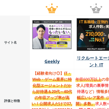
サイト名
リクルートエー
Geekly
ント IT
【経験者向け◎】
IT・
Web・ゲーム業界に特
年収600万以上
の
化型エージェントだか
求人(
増員の裏事情
ら好待遇＆20代～40代
待遇
など）情報多
の年収アップ率が高
幅広いレア案件（
評価と特徴
い！公開求人だけで37,
開）多数。
求人数