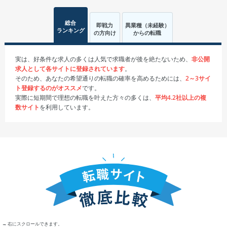
総合
即戦力
異業種（未経験）
ランキング
の方向け
からの転職
実は、好条件な求人の多くは人気で求職者が後を絶たないため、
非公開
求人として各サイトに登録されています
。
そのため、あなたの希望通りの転職の確率を高めるためには、
2～3サイ
ト登録するのがオススメ
です。
実際に短期間で理想の転職を叶えた方々の多くは、
平均4.2社以上の複
数サイト
を利用しています。
→ 右にスクロールできます。