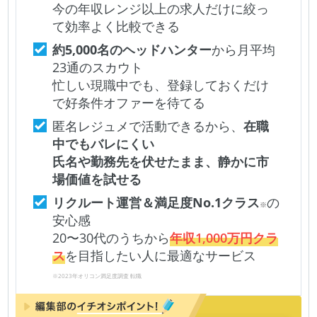
今の年収レンジ以上の求人だけに絞っ
て効率よく比較できる
約5,000名のヘッドハンター
から月平均
23通のスカウト
忙しい現職中でも、登録しておくだけ
で好条件オファーを待てる
匿名レジュメで活動できるから、
在職
中でもバレにくい
氏名や勤務先を伏せたまま、静かに市
場価値を試せる
リクルート運営＆満足度No.1クラス
の
※
安心感
20〜30代のうちから
年収1,000万円クラ
ス
を目指したい人に最適なサービス
※2023年オリコン満足度調査 転職