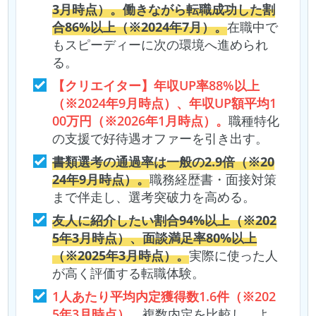
3月時点）。働きながら転職成功した割
合86%以上（※2024年7月）。
在職中で
もスピーディーに次の環境へ進められ
る。
【クリエイター】年収UP率88%以上
（※2024年9月時点）、年収UP額平均1
00万円（※2026年1月時点）。
職種特化
の支援で好待遇オファーを引き出す。
書類選考の通過率は一般の2.9倍（※20
24年9月時点）。
職務経歴書・面接対策
まで伴走し、選考突破力を高める。
友人に紹介したい割合94%以上（※202
5年3月時点）、面談満足率80%以上
（※2025年3月時点）。
実際に使った人
が高く評価する転職体験。
1人あたり平均内定獲得数1.6件（※202
5年3月時点）。
複数内定を比較し、よ