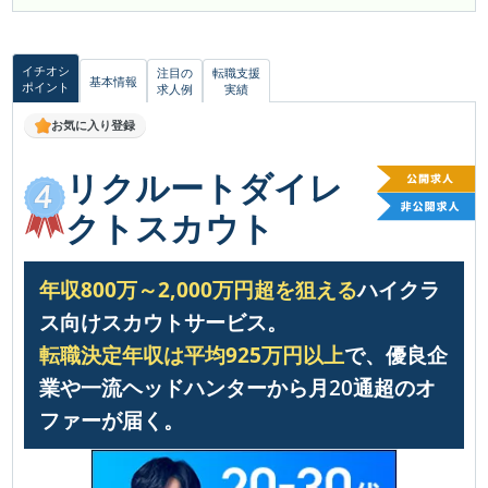
イチオシ
注目の
転職支援
基本情報
ポイント
求人例
実績
お気に入り登録
リクルートダイレ
クトスカウト
年収800万～2,000万円超を狙える
ハイクラ
ス向けスカウトサービス。
転職決定年収は平均925万円以上
で、優良企
業や一流ヘッドハンターから月20通超のオ
ファーが届く。