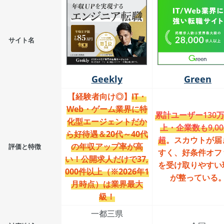
サイト名
Geekly
Green
【経験者向け◎】
IT・
Web・ゲーム業界に特
累計ユーザー130
化型エージェントだか
上・企業数も9,00
ら好待遇＆20代～40代
超
。スカウトが届
の年収アップ率が高
評価と特徴
すく、好条件オフ
い！公開求人だけで37,
を受け取りやすい
000件以上（※2026年1
が整っている
月時点）は業界最大
級！
一都三県