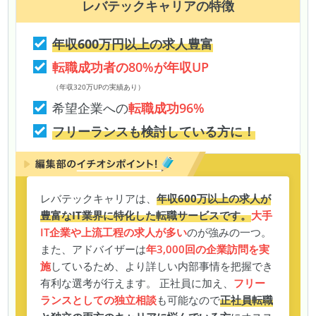
レバテックキャリア
の特徴
年収600万円以上の求人豊富
転職成功者の80%が年収UP
（年収320万UPの実績あり）
希望企業への
転職成功96%
フリーランスも検討している方に！
レバテックキャリアは、
年収600万以上の求人が
豊富なIT業界に特化した転職サービスです。
大手
IT企業や上流工程の求人が多い
のが強みの一つ。
また、アドバイザーは
年3,000回の企業訪問を実
施
しているため、より詳しい内部事情を把握でき
有利な選考が行えます。 正社員に加え、
フリー
ランスとしての独立相談
も可能なので
正社員転職