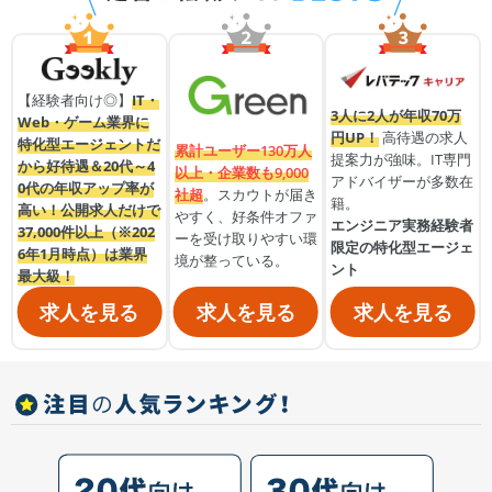
【経験者向け◎】
IT・
3人に2人が年収70万
Web・ゲーム業界に
円UP！
高待遇の求人
特化型エージェントだ
累計ユーザー130万人
提案力が強味。IT専門
から好待遇＆20代～4
以上・企業数も9,000
アドバイザーが多数在
0代の年収アップ率が
社超
。スカウトが届き
籍。
高い！公開求人だけで
やすく、好条件オファ
エンジニア実務経験者
37,000件以上（※202
ーを受け取りやすい環
限定の特化型エージェ
6年1月時点）は業界
境が整っている。
ント
最大級！
求人を見る
求人を見る
求人を見る