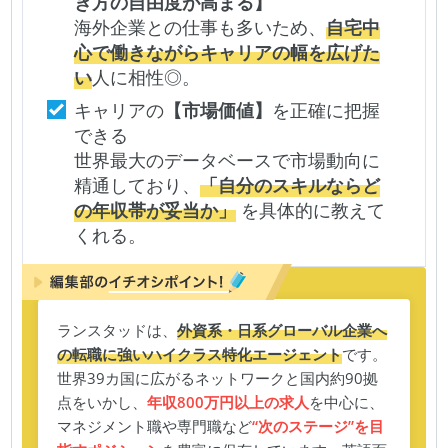
き方の自由度が高まる】
海外企業との仕事も多いため、
自宅中
心で働きながらキャリアの幅を広げた
い
人に相性◎。
キャリアの
【市場価値】
を正確に把握
できる
世界最大のデータベースで市場動向に
精通しており、
「自分のスキルならど
の年収帯が妥当か」
を具体的に教えて
くれる。
ランスタッドは、
外資系・日系グローバル企業へ
の転職に強いハイクラス特化エージェント
です。
世界39カ国に広がるネットワークと国内約90拠
点をいかし、
年収800万円以上の求人
を中心に、
マネジメント職や専門職など
“次のステージ”を目