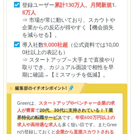
登録ユーザー
累計130万人、月間新規1.
8万人
⇒ 市場が常に動いており、スカウトや
企業からの反応が得やすく【機会損失
を減らせる】。
導入社数
9,000社超
（公式資料では10,00
0社以上の表記も）
⇒ スタートアップ～大手まで直接やり
取りでき、カジュアル面談で相性を早
期に確認→【ミスマッチを低減】。
Greenは、
スタートアップやベンチャー企業の求
人が豊富
で
20代、30代に支持されているＩＴ業
界特化の転職サービス
です。
年収600万円以上の
求人や高待遇な求人
も多く狙い目です。またGree
nの登録しておくと
企業から直接スカウトされる