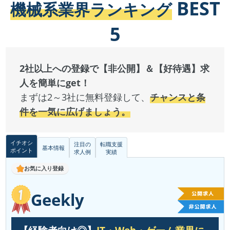
BEST
機械系業界ランキング
5
2社以上への登録で【非公開】＆【好待遇】求
人を簡単にget！
まずは2～3社に無料登録して、
チャンスと条
件を一気に広げましょう。
イチオシ
注目の
転職支援
基本情報
ポイント
求人例
実績
お気に入り登録
Geekly