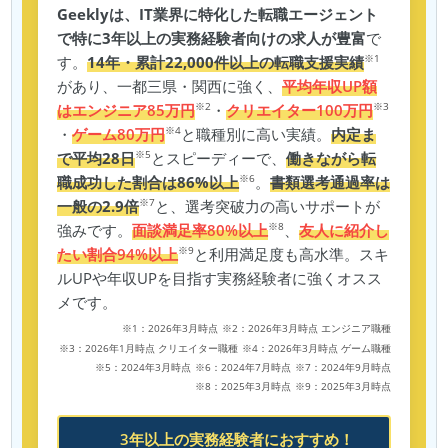
Geeklyは、IT業界に特化した転職エージェント
で特に3年以上の実務経験者向けの求人が豊富
で
※1
す。
14年・累計22,000件以上の転職支援実績
があり、一都三県・関西に強く、
平均年収UP額
※2
※3
はエンジニア85万円
・
クリエイター100万円
※4
・
ゲーム80万円
と職種別に高い実績。
内定ま
※5
で平均28日
とスピーディーで、
働きながら転
※6
職成功した割合は86%以上
。
書類選考通過率は
※7
一般の2.9倍
と、選考突破力の高いサポートが
※8
強みです。
面談満足率80%以上
、
友人に紹介し
※9
たい割合94%以上
と利用満足度も高水準。スキ
ルUPや年収UPを目指す実務経験者に強くオスス
メです。
※1：2026年3月時点
※2：2026年3月時点 エンジニア職種
※3：2026年1月時点 クリエイター職種
※4：2026年3月時点 ゲーム職種
※5：2024年3月時点
※6：2024年7月時点
※7：2024年9月時点
※8：2025年3月時点
※9：2025年3月時点
3年以上の実務経験者におすすめ！