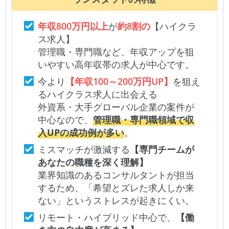
年収800万円以上
が
約8割の
【ハイクラ
ス求人】
管理職・専門職など、年収アップを狙
いやすい高年収帯の求人が中心です。
今より
【年収100～200万円UP】
を狙え
るハイクラス求人に出会える
外資系・大手グローバル企業の案件が
中心なので、
管理職・専門職領域で収
入UPの成功例が多い
。
ミスマッチが激減する
【専門チームが
あなたの職種を深く理解】
業界知識のあるコンサルタントが担当
するため、「希望とズレた求人しか来
ない」というストレスが起きにくい。
リモート・ハイブリッド中心で、
【働