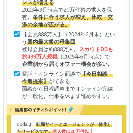
ンスが増える
2023年3月時点で20万件超の求人を保
有。
条件に合う求人が増え、比較・交
渉の余地が広がる。
【会員888万人】（2024年6月末）とい
う
国内最大級の母集団
登録会員は約888万人。
スカウトDBも
約439万人規模
（2025年6月時点）で、
企業側から届くオファー機会が多い。
電話・オンライン面談で
【今日相談→
今週提案】
ができる
面談から日程調整までオンライン完結
が一般化。仕事を休まず進めやすい。
dodaは、
転職サイトとエージェントが一体化し
たサービスです。
求人数は30万件以上