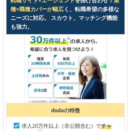
転職サイト×エージェント
を掛け合わせ！
業
種×職種カバーが幅広
く、転職希望の多様な
ニーズに対応。 スカウト、マッチング機能
も強力。
doda
の特徴
求人20万件以上（非公開含む）で
チャ