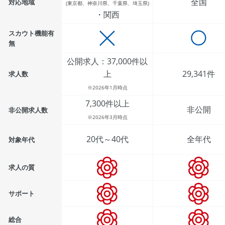
全国
対応地域
(東京都、神奈川県、千葉県、埼玉県)
・関西
スカウト機能有
無
公開求人：37,000件以
上
29,341件
求人数
※2026年1月時点
7,300件以上
非公開
非公開求人数
※2026年3月時点
20代～40代
全年代
対象年代
求人の質
サポート
総合