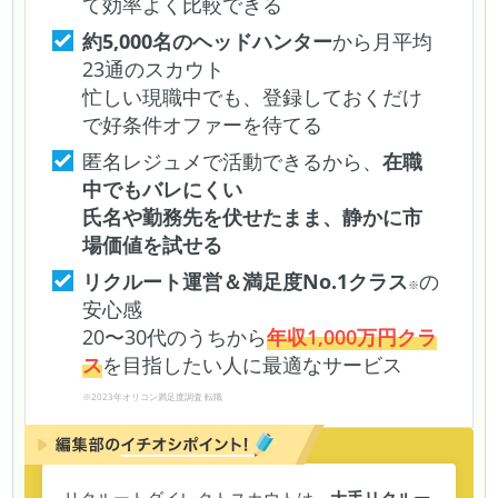
て効率よく比較できる
約5,000名のヘッドハンター
から月平均
23通のスカウト
忙しい現職中でも、登録しておくだけ
で好条件オファーを待てる
匿名レジュメで活動できるから、
在職
中でもバレにくい
氏名や勤務先を伏せたまま、静かに市
場価値を試せる
リクルート運営＆満足度No.1クラス
の
※
安心感
20〜30代のうちから
年収1,000万円クラ
ス
を目指したい人に最適なサービス
※2023年オリコン満足度調査 転職