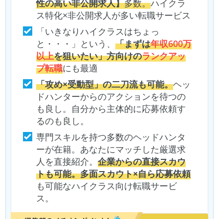
性の高い非公開求人】
多数。
ハイクラ
ス特化×非公開求人が多い転職サービス
「いきなりハイクラスはちょっ
と・・・」という、
「まずは
年収600万
以上
を狙いたい」方向けの
ランクアッ
プ転職
にも最適
「攻め×受動型」の二刀流も可能。
ヘッ
ドハンターからのアクションを待つの
も良し。自分から主体的に応募依頼す
るのも良し。
専門スキルを持つ多数のヘッドハンタ
ーが在籍。あなたにマッチした厳選求
人を直接紹介。
企業からの直接スカウ
トも可能。多面スカウト×自ら応募依頼
も可能なハイクラス向け転職サービ
ス。