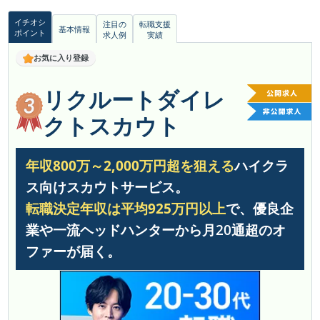
イチオシ
注目の
転職支援
基本情報
ポイント
求人例
実績
お気に入り登録
リクルートダイレ
クトスカウト
年収800万～2,000万円超を狙える
ハイクラ
ス向けスカウトサービス。
転職決定年収は平均925万円以上
で、優良企
業や一流ヘッドハンターから月20通超のオ
ファーが届く。