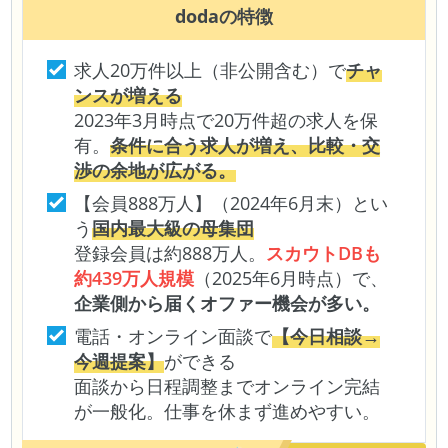
doda
の特徴
求人20万件以上（非公開含む）で
チャ
ンスが増える
2023年3月時点で20万件超の求人を保
有。
条件に合う求人が増え、比較・交
渉の余地が広がる。
【会員888万人】（2024年6月末）とい
う
国内最大級の母集団
登録会員は約888万人。
スカウトDBも
約439万人規模
（2025年6月時点）で、
企業側から届くオファー機会が多い。
電話・オンライン面談で
【今日相談→
今週提案】
ができる
面談から日程調整までオンライン完結
が一般化。仕事を休まず進めやすい。