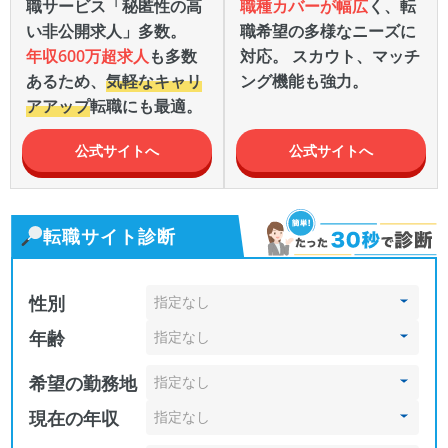
職サービス「秘匿性の高
職種カバーが幅広
く、転
い非公開求人」多数。
職希望の多様なニーズに
年収600万超求人
も多数
対応。 スカウト、マッチ
あるため、
気軽なキャリ
ング機能も強力。
アアップ
転職にも最適。
公式サイトへ
公式サイトへ
転職サイト診断
性別
年齢
希望の勤務地
現在の年収