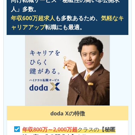
人」多数。
年収600万超求人
も多数あるため、
気軽なキ
ャリアアップ
転職にも最適。
doda X
の特徴
年収800万～2,000万超
クラスの
【秘匿