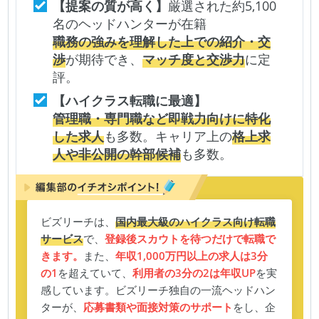
【提案の質が高く】
厳選された約5,100
名のヘッドハンターが在籍
職務の強みを理解した上での紹介・交
渉
が期待でき、
マッチ度と交渉力
に定
評。
【ハイクラス転職に最適】
管理職・専門職など即戦力向けに特化
した求人
も多数。キャリア上の
格上求
人や非公開の幹部候補
も多数。
ビズリーチは、
国内最大級のハイクラス向け転職
サービス
で、
登録後スカウトを待つだけで転職で
きます。
また、
年収1,000万円以上の求人は3分
の1
を超えていて、
利用者の3分の2は年収UP
を実
感しています。ビズリーチ独自の一流ヘッドハン
ターが、
応募書類や面接対策のサポート
をし、企