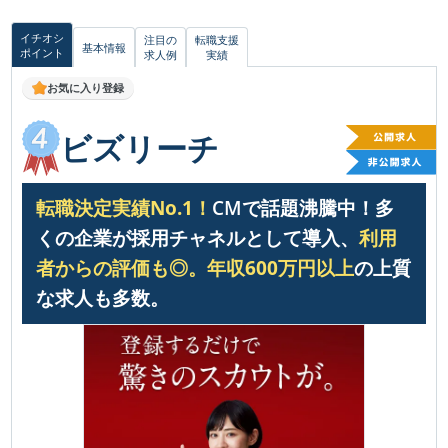
イチオシ
注目の
転職支援
基本情報
ポイント
求人例
実績
お気に入り登録
ビズリーチ
転職決定実績No.1！
CMで話題沸騰中！多
くの企業が採用チャネルとして導入、
利用
者からの評価も◎。
年収600万円以上
の上質
な求人も多数。