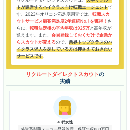
リクルートダイレクトスカウトは、
大手リクルー
トが運営するハイクラス向け転職エージェント
で
す。2023年オリコン満足度調査では、
転職スカ
ウトサービス顧客満足度2年連続No.1を獲得！
さ
らに、
転職決定後の平均年収は925万
と高年収が
狙えます。また、
会員登録しておくだけで企業か
らスカウトが貰える
ので、
業界トップクラスのハ
イクラス求人を探している方は押さえておきたい
サービスです
。
リクルートダイレクトスカウト
の
実績
40代女性
外資系製薬メーカー品質管理、保証年収800万円