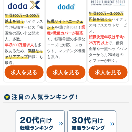
年収800万～2,000万
年収800万～2,000万
円超を狙える
ハイクラ
転職サイト×エージェ
以上を狙う
ハイクラス
ス向けスカウトサービ
ント
を掛け合わせ！
業
向け転職サービス「秘
ス。
種×職種カバーが幅広
匿性の高い非公開求
転職決定年収は平均9
く、転職希望の多様な
人」多数。
25万円以上
で、優良
ニーズに対応。 スカ
年収600万超求人
も多
企業や一流ヘッドハン
ウト、マッチング機能
数あるため、
気軽なキ
ターから月20通超の
も強力。
ャリアアップ
転職にも
オファーが届く。
最適。
求人を見る
求人を見る
求人を見る