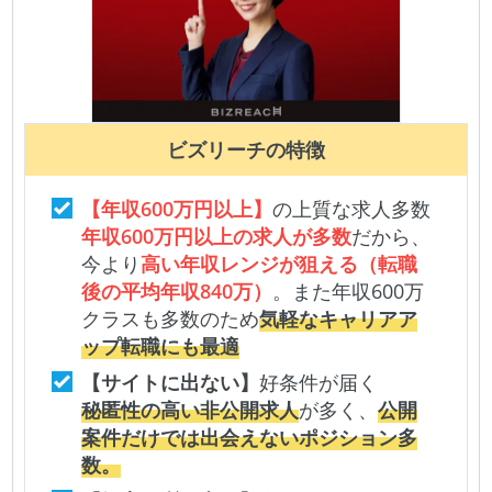
ビズリーチ
の特徴
【年収600万円以上】
の上質な求人多数
年収600万円以上の求人が多数
だから、
今より
高い年収レンジが狙える（転職
後の平均年収840万）
。また年収600万
クラスも多数のため
気軽なキャリアア
ップ転職にも最適
【サイトに出ない】
好条件が届く
秘匿性の高い非公開求人
が多く、
公開
案件だけでは出会えないポジション多
数。