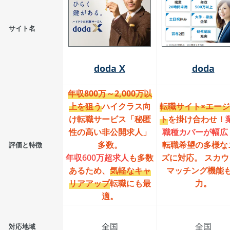
サイト名
doda X
doda
年収800万～2,000万以
上を狙う
ハイクラス向
転職サイト×エー
け転職サービス「秘匿
ト
を掛け合わせ！
性の高い非公開求人」
職種カバーが幅広
多数。
転職希望の多様な
評価と特徴
年収600万超求人
も多数
ズに対応。 スカウ
あるため、
気軽なキャ
マッチング機能
リアアップ
転職にも最
力。
適。
全国
全国
対応地域