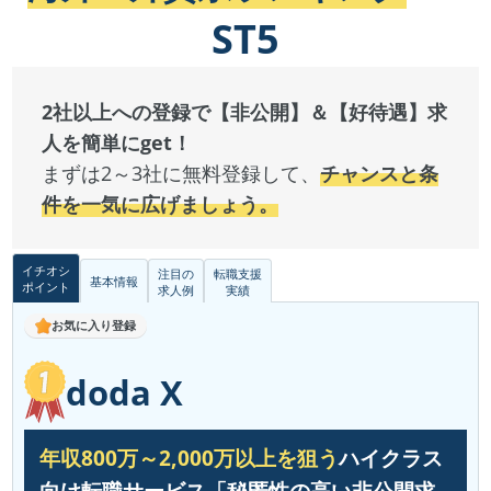
ST5
2社以上への登録で【非公開】＆【好待遇】求
人を簡単にget！
まずは2～3社に無料登録して、
チャンスと条
件を一気に広げましょう。
イチオシ
注目の
転職支援
基本情報
ポイント
求人例
実績
お気に入り登録
doda X
年収800万～2,000万以上を狙う
ハイクラス
向け転職サービス「秘匿性の高い非公開求