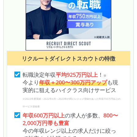
リクルートダイレクトスカウト
の特徴
転職決定年収
平均925万円以上
！
※
今より
年収＋200〜300万円アップ
も現
実的に狙えるハイクラス向けサービス
※2022年度実績：2022年4月～2023年の間にレジュメ登録があった年収750万円以上の
サービス登録者
年収600万円以上
の求人が多数、
800〜
2,000万円帯も豊富
今の年収レンジ以上の求人だけに絞っ