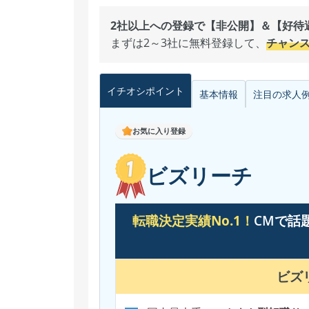
2社以上への登録で【非公開】＆【好待遇
まずは2～3社に無料登録して、
チャン
イチオシ
ポイント
基本情報
注目の
求人
お気に入り登録
ビズリーチ
転職決定実績No.1！
CMで話
ビズ