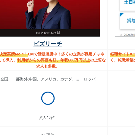
ビズリーチ
決定実績No.1！
CMで話題沸騰中！多くの企業が採用チャネ
転職サイト×
して導入、
利用者からの評価も◎。
年収600万円以上
の上質な
く、転職希望
求人も多数。
全国、一部海外(中国、アメリカ、カナダ、ヨーロッパ
約8.2万件
1.6万件