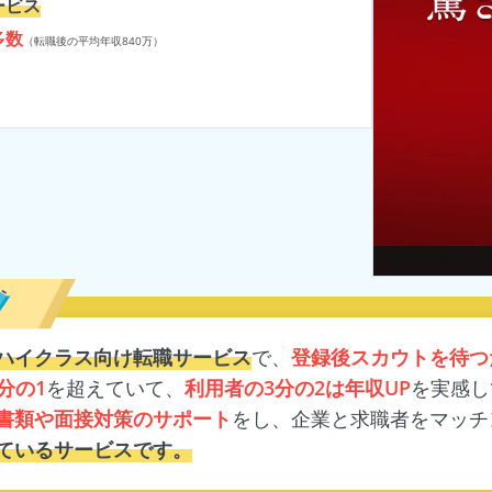
ービス
多数
（転職後の平均年収840万）
ハイクラス向け転職サービス
で、
登録後スカウトを待つ
分の1
を超えていて、
利用者の3分の2は年収UP
を実感し
書類や面接対策のサポート
をし、企業と求職者をマッチ
ているサービスです。