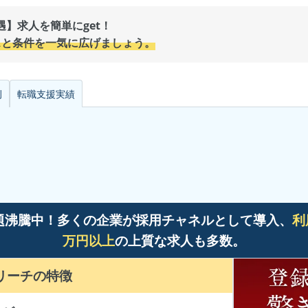
】求人を簡単にget！
スと条件を一気に広げましょう。
例
転職支援
実績
題沸騰中！多くの企業が採用チャネルとして導入、
利
万円以上
の上質な求人も多数。
リーチ
の特徴