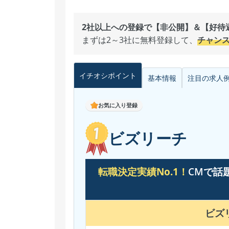
2社以上への登録で【非公開】＆【好待遇
まずは2～3社に無料登録して、
チャン
イチオシ
ポイント
基本情報
注目の
求人
お気に入り登録
ビズリーチ
転職決定実績No.1！
CMで話
ビズ