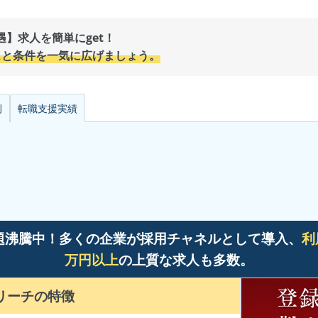
】求人を簡単にget！
スと条件を一気に広げましょう。
例
転職支援
実績
題沸騰中！多くの企業が採用チャネルとして導入、
利
万円以上
の上質な求人も多数。
リーチ
の特徴