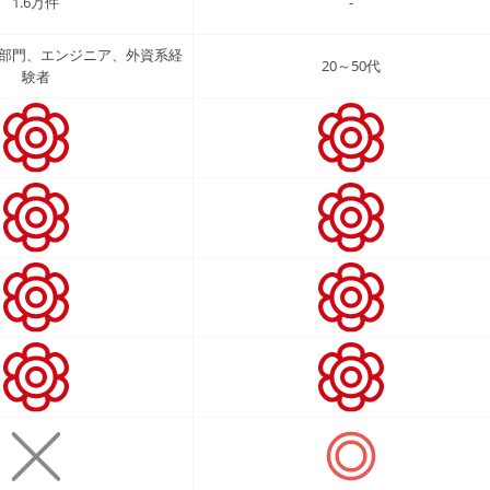
1.6万件
-
管理部門、エンジニア、外資系経
20～50代
験者