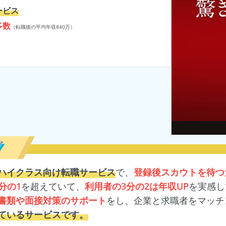
ービス
多数
（転職後の平均年収840万）
ハイクラス向け転職サービス
で、
登録後スカウトを待つ
分の1
を超えていて、
利用者の3分の2は年収UP
を実感し
書類や面接対策のサポート
をし、企業と求職者をマッチ
ているサービスです。