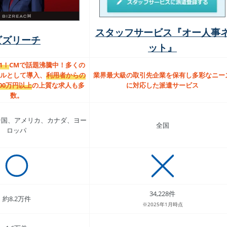
スタッフサービス『オー人事
ビズリーチ
ット』
1！
CMで話題沸騰中！多くの
ルとして導入、
利用者からの
業界最大級の取引先企業を保有し多彩なニー
00万円以上
の上質な求人も多
に対応した派遣サービス
数。
中国、アメリカ、カナダ、ヨー
全国
ロッパ
34,228件
約8.2万件
※2025年1月時点